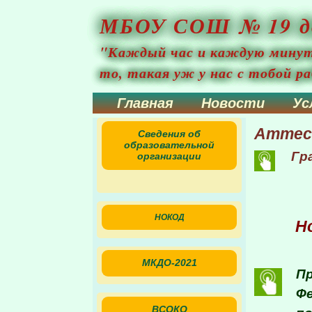
МБОУ СОШ № 19 до
"Каждый час и каждую минуту 
то, такая уж у нас с тобой ра
Главная
Новости
Ус
Аттес
Сведения об
образовательной
Гр
организации
НОКОД
Н
МКДО-2021
Пр
Фе
ВСОКО