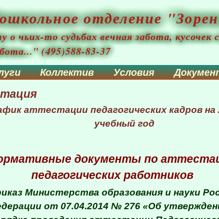
школьное отделение "Зорен
о чьих-то судьбах вечная забота, кусочек 
бота..." (495)588-83-37
луги
Коллектив
Условия
Докуме
тация
афик аттестации педагогических кадров на 
учебный год
ормативные документы по аттеста
педагогических работников
иказ Министерства образования и науки Ро
дерации от 07.04.2014 № 276 «Об утвержден