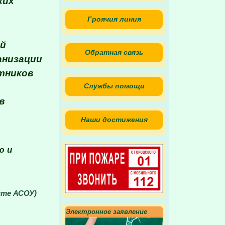
ких
Гроячия линия
ой
Обратная связь
ганизации
тников
Службы помощи
в
Наши достижения
ю и
йте АСОУ)
Электронное заявление