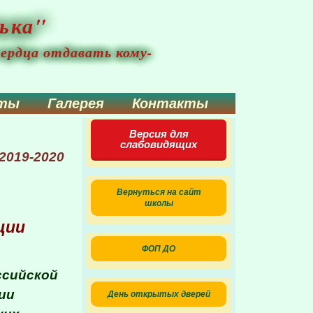
ька"
сердца отдавать кому-
нты
Галерея
Контакты
Версия для
слабовидящих
2019-2020
Вернуться на сайт
школы
ции
ФОП ДО
ссийской
ии
День открытых дверей