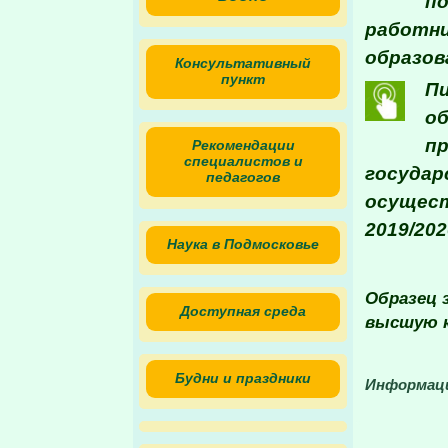
по
работни
образов
Консультативный
пункт
Пи
об
пр
Рекомендации
специалистов и
государ
педагогов
осущест
2019/20
Наука в Подмосковье
Образец 
Доступная среда
высшую к
Будни и праздники
Информаци